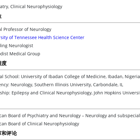
atry, Clinical Neurophysiology
位
al Professor of Neurology
sity of Tennessee Health Science Center
ding Neurologist
dist Medical Group
程度
l School: University of Ibadan College of Medicine, Ibadan, Nigeria
ncy: Neurology, Southern Illinois University, Carbondale, IL
ship: Epilepsy and Clinical Neurophysiology, John Hopkins Universi
an Board of Psychiatry and Neurology – Neurology and subspecialty
can Board of Clinical Neurophysiology
节和评论