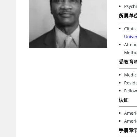
Psychi
所属单
Clinic
Univer
Atten
Metho
受教育
Medica
Reside
Fellow
认证
Americ
Ameri
手册章