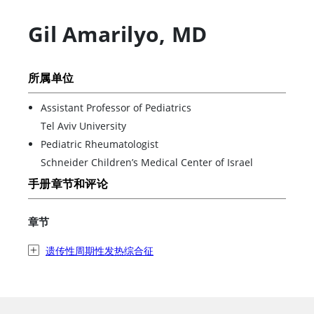
Gil Amarilyo
,
MD
所属单位
Assistant Professor of Pediatrics
Tel Aviv University
Pediatric Rheumatologist
Schneider Children’s Medical Center of Israel
手册章节和评论
章节
遗传性周期性发热综合征