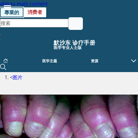
skip to main content
消费者
專業的
默沙东 诊疗手册
医学专业人士版
医学主题
资源
<
图片