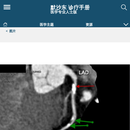
默沙东 诊疗手册
医学专业人士版
医学主题
资源
<
图片