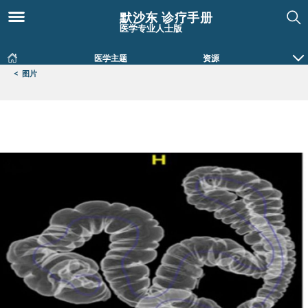
默沙东 诊疗手册
医学专业人士版
医学主题
资源
<
图片