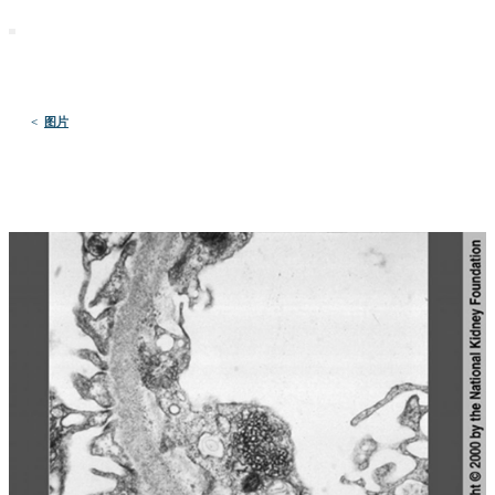
默沙东 诊疗手册
医学专业人士版
医学主题
资源
<
图片