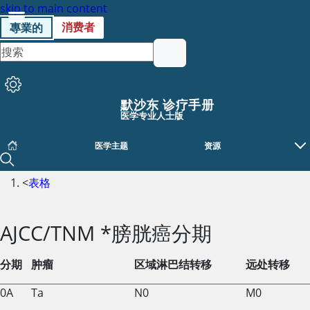
skip to main content
消费者
專業的
默沙东 诊疗手册
医学专业人士版
医学主题
资源
<
表格
AJCC/TNM *膀胱癌分期
分期
肿瘤
区域淋巴结转移
远处转移
0A
Ta
N0
M0
AJCC/TNM *膀胱癌分期