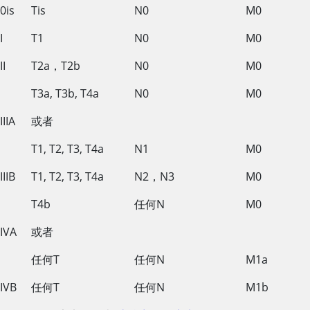
0is
Tis
N0
M0
I
T1
N0
M0
II
T2a，T2b
N0
M0
T3a, T3b, T4a
N0
M0
IIIA
或者
T1, T2, T3, T4a
N1
M0
IIIB
T1, T2, T3, T4a
N2，N3
M0
T4b
任何N
M0
IVA
或者
任何T
任何N
M1a
IVB
任何T
任何N
M1b