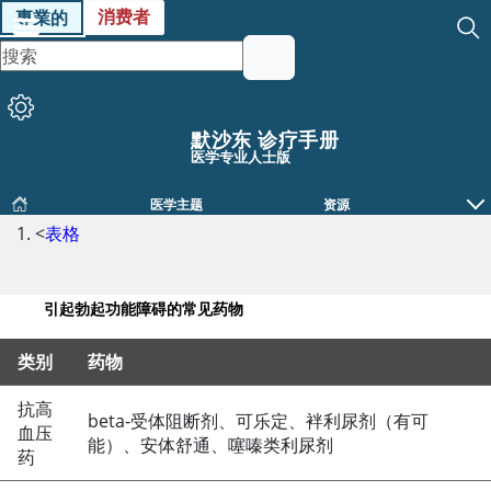
消费者
專業的
默沙东 诊疗手册
医学专业人士版
医学主题
资源
<
表格
引起勃起功能障碍的常见药物
类别
药物
引起勃起功能障碍的常见药物
抗高
beta-受体阻断剂、可乐定、袢利尿剂（有可
血压
能）、安体舒通、噻嗪类利尿剂
药