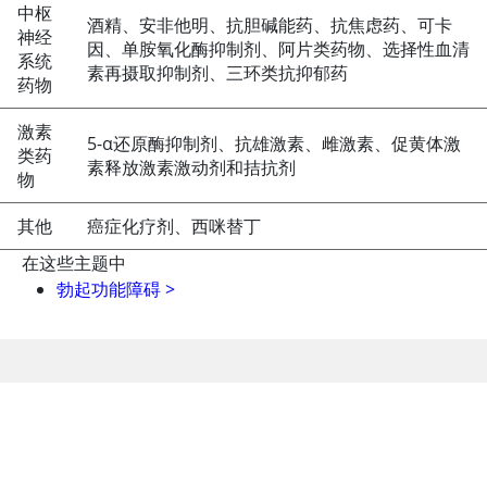
中枢
酒精、安非他明、抗胆碱能药、抗焦虑药、可卡
神经
因、单胺氧化酶抑制剂、阿片类药物、选择性血清
系统
素再摄取抑制剂、三环类抗抑郁药
药物
激素
5-α还原酶抑制剂、抗雄激素、雌激素、促黄体激
类药
素释放激素激动剂和拮抗剂
物
其他
癌症化疗剂、西咪替丁
在这些主题中
勃起功能障碍
>