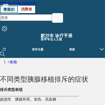
skip to main content
消费者
專業的
默沙东 诊疗手册
医学专业人士版
医学主题
资源
<
表格
不同类型胰腺移植排斥的症状
排斥类型
表现
超急性
胰腺坏死、发热、高血糖
不同类型胰腺移植排斥的症状