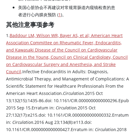
美国心脏协会不再建议对常规胃肠道内窥镜检查的患
者进行心内膜炎预防 (
1
)。
其他注意事项参考
1.
Baddour LM, Wilson WR, Bayer AS, et al; American Heart
Association Committee on Rheumatic Fever, Endocarditis,
and Kawasaki Disease of the Council on Cardiovascular
Disease in the Young, Council on Clinical Cardiology, Council
on Cardiovascular Surgery and Anesthesia, and Stroke
Council
.Infective Endocarditis in Adults: Diagnosis,
Antimicrobial Therapy, and Management of Complications: A
Scientific Statement for Healthcare Professionals From the
American Heart Association.
Circulation.
2015 Oct
13;132(15):1435-86.doi: 10.1161/CIR.0000000000000296.Epub
2015 Sep 15.Erratum in:
Circulation.
2015 Oct
27;132(17):e215.doi: 10.1161/CIR.0000000000000332.Erratum
in:
Circulation.
2016 Aug 23;134(8):e113.doi:
10.1161/CIR.0000000000000427.Erratum in:
Circulation.
2018