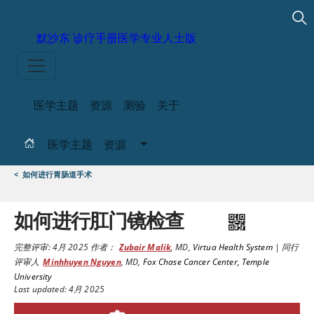
默沙东 诊疗手册
医学专业人士版
医学主题
资源
测验
关于
医学主题
资源
<
如何进行胃肠道手术
如何进行肛门镜检查
完整评审:
4月 2025
作者：
Zubair Malik
,
MD
,
Virtua Health System
|
同行
评审人
Minhhuyen Nguyen
,
MD
,
Fox Chase Cancer Center, Temple
University
Last updated: 4月 2025