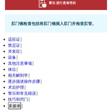
看法 进行患者培训
肛门镜检查包括将肛门镜插入肛门并检查肛管。
适应证
|
禁忌证
|
并发症
|
设备
|
其他注意事项
|
体位
|
相关解剖学
|
逐步描述操作步骤
|
术后护理
|
警示和常见错误
|
技巧和窍门
|
多媒体
|