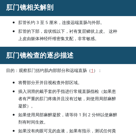
肛门镜相关解剖
肛管长约 3 至 5 厘米，连接远端直肠与外部。
肛管的下部，齿状线以下，衬有复层鳞状上皮。 这种
上皮由躯体神经纤维密集支配，非常敏感。
肛门镜检查的逐步描述
目的：观察肛门括约肌内部部分和远端直肠（
1
）：
将臀部分开并目视检查外部区域。
插入润滑的戴手套的手指进行常规直肠指检（如果患
者有严重的肛门疼痛并且没有过敏，则使用局部麻醉
凝胶）。
如果使用局部麻醉凝胶，请等待 1 到 2 分钟以使麻醉
剂有时间生效。
如果没有肉眼可见的血液，如果有指示，测试任何粪