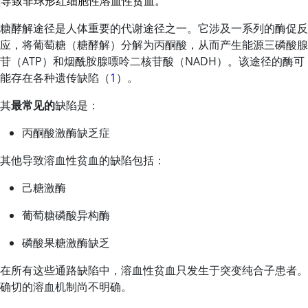
导致非球形红细胞性溶血性贫血。
糖酵解途径是人体重要的代谢途径之一。它涉及一系列的酶促反
应，将葡萄糖（糖酵解）分解为丙酮酸，从而产生能源三磷酸
腺
苷
（ATP）和
烟酰胺
腺嘌呤二核苷酸（NADH）。该途径的酶可
能存在各种遗传缺陷（
1
）。
其
最常见的
缺陷是：
丙酮酸激酶缺乏症
其他导致溶血性贫血的缺陷包括：
己糖激酶
葡萄糖磷酸异构酶
磷酸果糖激酶缺乏
在所有这些通路缺陷中，溶血性贫血只发生于突变纯合子患者。
确切的溶血机制尚不明确。