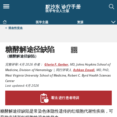
默沙东 诊疗手册
医学专业人士版
医学主题
资源
<
溶血性贫血
糖酵解途径缺陷
（糖酵解途径缺陷）
完整评审:
4月 2026
作者：
Gloria F. Gerber
,
MD
,
Johns Hopkins School of
Medicine, Division of Hematology
|
同行评审人
Ashkan Emadi
,
MD, PhD
,
West Virginia University School of Medicine, Robert C. Byrd Health Sciences
Center
Last updated: 4月 2026
看法 进行患者培训
糖酵解途径缺陷是常染色体隐性遗传的红细胞代谢性疾病，可