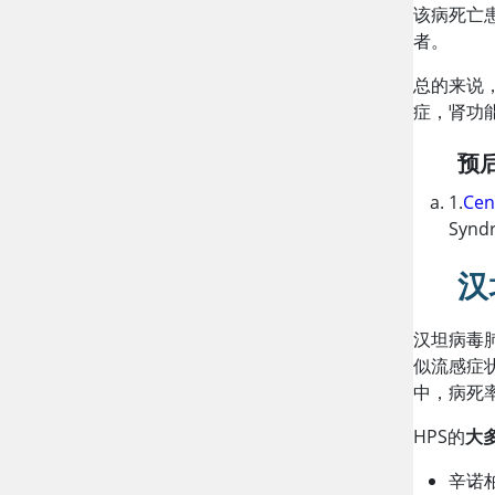
该病死亡
者。
总的来说
症，肾功
预
1.
Cen
Syndr
汉
汉坦病毒
似流感症
中，病死
HPS的
大
辛诺