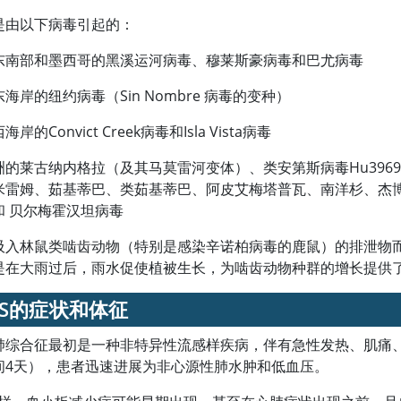
是由以下病毒引起的：
东南部和墨西哥的黑溪运河病毒、穆莱斯豪病毒和巴尤病毒
海岸的纽约病毒（Sin Nombre 病毒的变种）
岸的Convict Creek病毒和Isla Vista病毒
洲的莱古纳内格拉（及其马莫雷河变体）、类安第斯病毒Hu396
米雷姆、茹基蒂巴、类茹基蒂巴、阿皮艾梅塔普瓦、南洋杉、杰博
和 贝尔梅霍汉坦病毒
吸入林鼠类啮齿动物（特别是感染辛诺柏病毒的鹿鼠）的排泄物
是在大雨过后，雨水促使植被生长，为啮齿动物种群的增长提供
PS的症状和体征
肺综合征最初是一种非特异性流感样疾病，伴有急性发热、肌痛、
间4天），患者迅速进展为非心源性肺水肿和低血压。