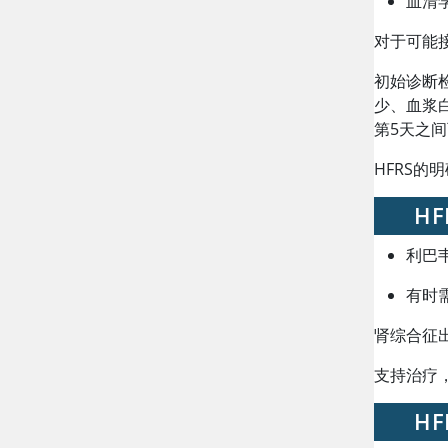
血清
对于可能
初始诊断
少、血浆
第5天之
HFRS的
HF
利巴
有时
肾综合征
支持治疗
H