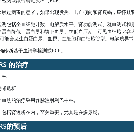
学检测或聚合酶链反应（PCR）
接触过病毒的患者，如果出现发热、出血倾向和肾衰竭，应怀疑
检测包括全血细胞计数、电解质水平、肾功能测试、凝血测试和
白蛋白
降低、蛋白尿和镜下血尿。在低血压期，可见血细胞比容
间可能会发生白蛋白尿、血尿、红细胞和白细胞管型。电解质异
明确诊断基于血清学检测或PCR。
RS 的治疗
韦林
需肾透析
出血热的治疗采用静脉注射利巴韦林。
，包括肾透析在内，至关重要，尤其是在多尿期。
FRS的预后