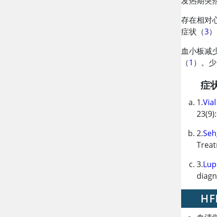
发热期突
存在相对心
症状（
3
）
血小板减
（
1
）。少
症
1.
Vial
23(9)
2.
Seh
Treat
3.
Lup
diagn
H