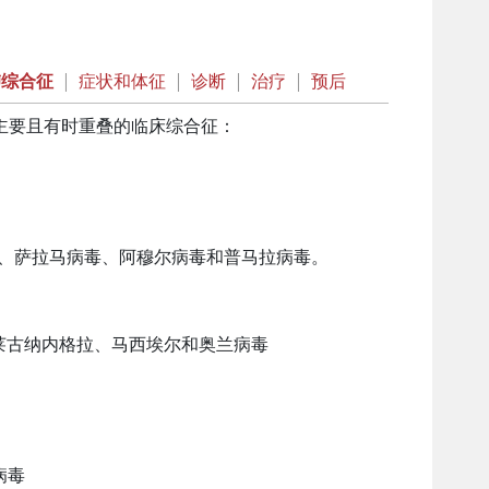
肺综合征
|
症状和体征
|
诊断
|
治疗
|
预后
种主要且有时重叠的临床综合征：
毒、萨拉马病毒、阿穆尔病毒和普马拉病毒。
莱古纳内格拉、马西埃尔和奥兰病毒
 病毒