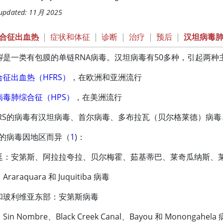
 updated: 11月 2025
合征出血热
|
症状和体征
|
诊断
|
治疗
|
预后
|
汉坦病毒
科
是一类有包膜的单链RNA病毒。汉坦病毒有50多种，引起两
合征出血热（HFRS）
，在欧洲和亚洲流行
病毒肺综合征（HPS）
，在美洲流行
FRS的病毒有汉坦病毒、首尔病毒、多布拉瓦（贝尔格莱德）病
S 的病毒因地区而异（
1
)：
廷：安第斯、阿拉拉夸拉、贝尔梅霍、茹基蒂巴、莱奇瓜纳斯、
raraquara 和 Juquitiba 病毒
和玻利维亚东部：安第斯病毒
in Nombre、Black Creek Canal、Bayou 和 Monongahela