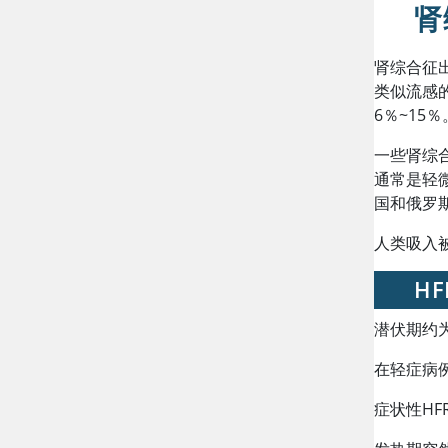
肾
肾综合征
类似流感
6％~15
一些肾综
通常是轻
国和俄罗斯
人类吸入
H
潜伏期约
在轻症病
症状性H