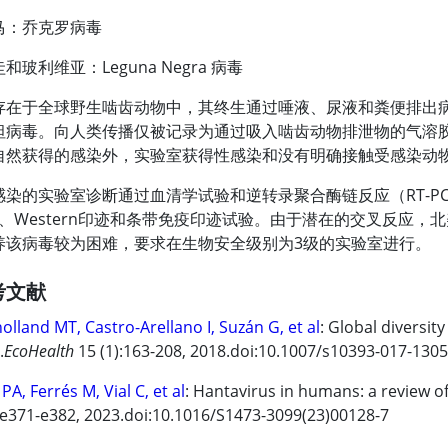
马：乔克罗病毒
和玻利维亚：Leguna Negra 病毒
存在于全球野生啮齿动物中，其终生通过唾液、尿液和粪便排出
坦病毒。向人类传播仅被记录为通过吸入啮齿动物排泄物的气溶
自然获得的感染外，实验室获得性感染和没有明确接触受感染动
感染的实验室诊断通过血清学试验和逆转录聚合酶链反应（RT-P
A）、Western印迹和条带免疫印迹试验。由于潜在的交叉反应，北美
养该病毒较为困难，要求在生物安全级别为3级的实验室进行。
考文献
holland MT, Castro-Arellano I, Suzán G, et al
: Global diversit
.
EcoHealth
15 (1):163-208, 2018.doi:10.1007/s10393-017-1305
 PA, Ferrés M, Vial C, et al
: Hantavirus in humans: a review 
:e371-e382, 2023.doi:10.1016/S1473-3099(23)00128-7