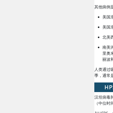
其他病例
美国
美国东
北美西海
南美
里奥
丽波
人类通过
季，通常
H
汉坦病毒
（中位时