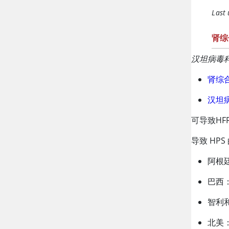
Last
肾综
汉坦病毒
肾综
汉坦
可导致H
导致 HP
阿根
巴西：A
智利
北美：S