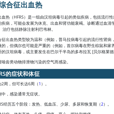
综合征出血热
出血热（HFRS）是一组由汉坦病毒引起的类似疾病，包括流行
的疾病，可能会发展为休克、出血和肾功能衰竭。诊断通过血清学
％。治疗包括静脉注射
利巴韦林
。
合征出血热类型较为温和（例如，普马拉病毒引起的流行性肾病，
微的，但偶尔也可能是严重的（例如，首尔病毒在野生棕鼠和家
的汉坦病毒，或主要发生在巴尔干半岛的多布拉瓦 [贝尔格莱德]
被啮齿类动物排泄物污染的空气而感染。
FRS的症状和体征
为2周，但可长达6周（
1
）。
例中，感染通常无症状。
FRS经历五个阶段：发热、低血压、少尿、多尿和恢复期（
2
）。