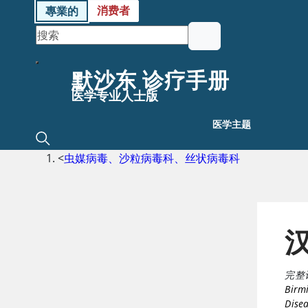
消费者
專業的
默沙东 诊疗手册
医学专业人士版
医学主题
<
虫媒病毒、沙粒病毒科、丝状病毒科
完整
Birm
Disea