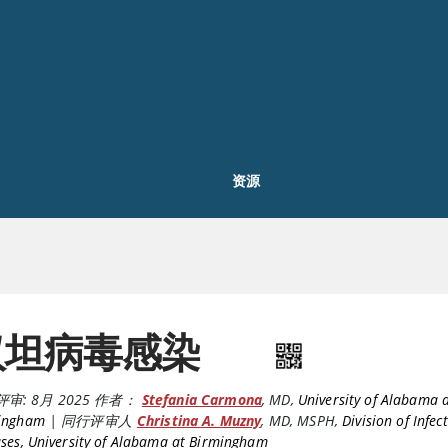
资源
汉坦病毒感染
评审:
8月 2025
作者：
Stefania Carmona
,
MD
,
University of Alabama 
ingham
|
同行评审人
Christina A. Muzny
,
MD, MSPH
,
Division of Infec
ses, University of Alabama at Birmingham