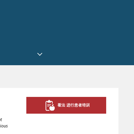
看法 进行患者培训
at
tious