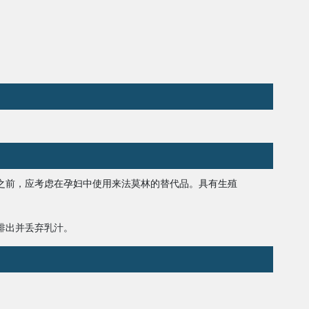
之前，应考虑在孕妇中使用
来法莫林
的替代品。具有生殖
排出并丢弃乳汁。