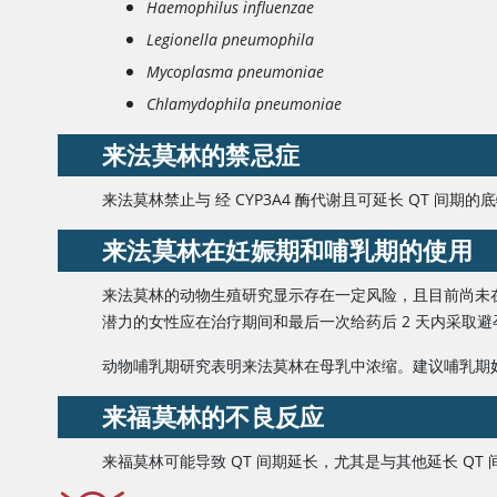
Haemophilus influenzae
Legionella pneumophila
Mycoplasma pneumoniae
Chlamydophila pneumoniae
来法莫林
的禁忌症
来法莫林禁止与 经 CYP3A4 酶代谢且可延长 QT 间
来法莫林
在妊娠期和哺乳期的使用
来法莫林的动物生殖研究显示存在一定风险，且目前尚未
潜力的女性应在治疗期间和最后一次给药后 2 天内采取避
动物哺乳期研究表明
来法莫林
在母乳中浓缩。建议哺乳期
来福莫林
的不良反应
来福莫林可能导致 QT 间期延长，尤其是与其他延长 QT