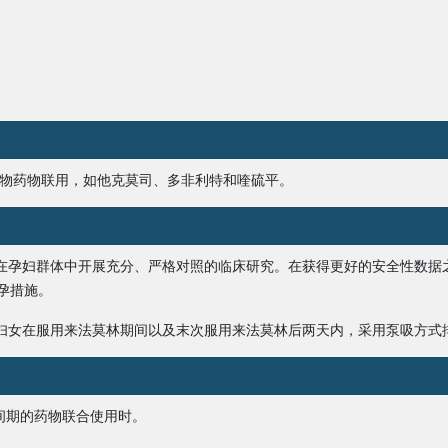
期的底物药物联用，如他克莫司、多非利特和喹硫平。
在孕妇群体中开展充分、严格对照的临床研究。在获得更好的安全性数据
孕措施。
妇女在服用
来法莫林
期间以及末次服用
来法莫林
后两天内，采用泵吸方式
 间期的药物联合使用时。