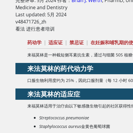
完整评审:
5月 2024
作者：
Brian J. Werth
,
PharmD
,
Uni
Medicine and Dentistry
Last updated: 5月 2024
v48471726_zh
看法 进行患者培训
药动学
|
适应证
|
禁忌证
|
在妊娠和哺乳期的
来福莫林是一种截短侧耳素抗生素，通过与细菌 50S 核
来法莫林
的药代动力学
口服生物利用度约为 25%，因此口服剂量（每 12 小时 
来法莫林
的适应症
来福莫林适用于治疗由以下敏感微生物引起的社区获得性细菌性
Streptococcus pneumoniae
Staphylococcus aureus
金黄色葡萄球菌