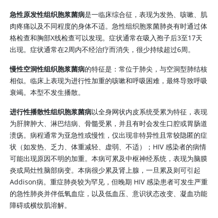
急性原发性组织胞浆菌病
是一临床综合征，表现为发热、咳嗽、肌
肉疼痛以及不同程度的身体不适。急性组织胞浆菌肺炎有时通过体
格检查和胸部X线检查可以发现。症状通常在吸入孢子后3至17天
出现。症状通常在2周内不经治疗而消失，很少持续超过6周。
慢性空洞性组织胞浆菌病
的特征是：常位于肺尖，与空洞型肺结核
相似。临床上表现为进行性加重的咳嗽和呼吸困难，最终导致呼吸
衰竭。本型不发生播散。
进行性播散性组织胞浆菌病
以全身网状内皮系统受累为特征，表现
为肝脾肿大、淋巴结病、骨髓受累，并且有时会发生口腔或胃肠道
溃疡。病程通常为亚急性或慢性，仅出现非特异性且常较隐匿的症
状（如发热、乏力、体重减轻、虚弱、不适）；HIV 感染者的病情
可能出现原因不明的加重。本病可累及中枢神经系统，表现为脑膜
炎或局灶性脑部病变。本病很少累及肾上腺，一旦累及则可引起
Addison病。重症肺炎较为罕见，但晚期 HIV 感染患者可发生严重
的急性肺炎并伴低氧血症，以及低血压、意识状态改变、凝血功能
障碍或横纹肌溶解。