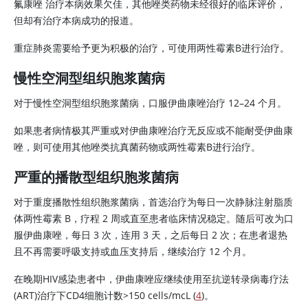
氟康唑 治疗本病效果欠佳，其他唑类药物未经很好的临床评价，
但却有治疗本病成功的报道。
重症肺炎需要给予更为积极的治疗，可使用两性霉素B进行治疗。
慢性空洞型组织胞浆菌病
对于慢性空洞型组织胞浆菌病，口服伊曲康唑治疗 12–24 个月。
如果患者病情极其严重或对伊曲康唑治疗无反应或不能耐受
伊曲康
唑
，则可使用其他唑类抗真菌药物或两性霉素B进行治疗。
严重的播散型组织胞浆菌病
对于重度播散性组织胞浆菌病，首选治疗为每日一次静脉注射脂质
体两性霉素 B，疗程 2 周或直至患者临床情况稳定。随后可改为口
服伊曲康唑，每日 3 次，连用 3 天，之后每日 2 次；在患者退热
且不再需要呼吸支持或血压支持后，继续治疗 12 个月。
在晚期HIV感染患者中，
伊曲康唑
应继续使用至抗逆转录病毒疗法
(ART)治疗下CD4细胞计数>150 cells/mcL (
4
)。