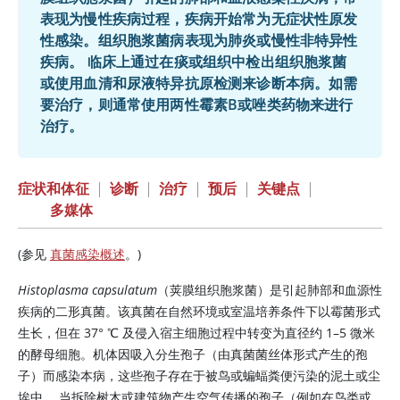
表现为慢性疾病过程，疾病开始常为无症状性原发
性感染。组织胞浆菌病表现为肺炎或慢性非特异性
疾病。 临床上通过在痰或组织中检出组织胞浆菌
或使用血清和尿液特异抗原检测来诊断本病。如需
要治疗，则通常使用
两性霉素B
或唑类药物来进行
治疗。
症状和体征
|
诊断
|
治疗
|
预后
|
关键点
|
多媒体
(参见
真菌感染概述
。)
Histoplasma capsulatum
（荚膜组织胞浆菌）是引起肺部和血源性
疾病的二形真菌。该真菌在自然环境或室温培养条件下以霉菌形式
生长，但在 37
°
℃ 及侵入宿主细胞过程中转变为直径约 1–5 微米
的酵母细胞。机体因吸入分生孢子（由真菌菌丝体形式产生的孢
子）而感染本病，这些孢子存在于被鸟或蝙蝠粪便污染的泥土或尘
埃中。 当拆除树木或建筑物产生空气传播的孢子（例如在鸟类或