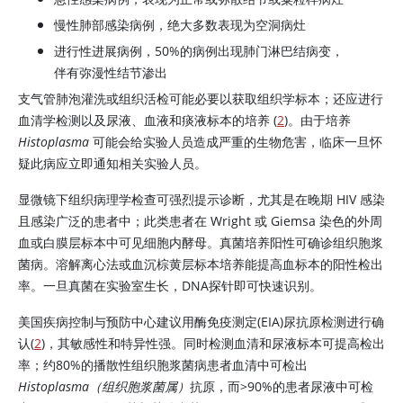
慢性肺部感染病例，绝大多数表现为空洞病灶
进行性进展病例，50%的病例出现肺门淋巴结病变，
伴有弥漫性结节渗出
支气管肺泡灌洗或组织活检可能必要以获取组织学标本；还应进行
血清学检测以及尿液、血液和痰液标本的培养 (
2
)。由于培养
Histoplasma
可能会给实验人员造成严重的生物危害，临床一旦怀
疑此病应立即通知相关实验人员。
显微镜下组织病理学检查可强烈提示诊断，尤其是在晚期 HIV 感染
且感染广泛的患者中；此类患者在 Wright 或 Giemsa 染色的外周
血或白膜层标本中可见细胞内酵母。真菌培养阳性可确诊组织胞浆
菌病。溶解离心法或血沉棕黄层标本培养能提高血标本的阳性检出
率。一旦真菌在实验室生长，DNA探针即可快速识别。
美国疾病控制与预防中心建议用酶免疫测定(EIA)尿抗原检测进行确
认(
2
)，其敏感性和特异性强。同时检测血清和尿液标本可提高检出
率；约80%的播散性组织胞浆菌病患者血清中可检出
Histoplasma（组织胞浆菌属）
抗原，而>90%的患者尿液中可检