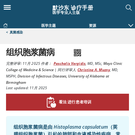
默沙东 诊疗手册
医学专业人士版
医学主题
资源
<
真菌感染
组织胞浆菌病
完整评审:
11月 2025
作者：
Paschalis Vergidis
,
MD, MSc
,
Mayo Clinic
College of Medicine & Science
|
同行评审人
Christina A. Muzny
,
MD,
MSPH
,
Division of Infectious Diseases, University of Alabama at
Birmingham
Last updated: 11月 2025
看法 进行患者培训
组织胞浆菌病是由
Histoplasma capsulatum
（荚
膜组织胞浆菌）引起的肺部和血液感染性疾病，常