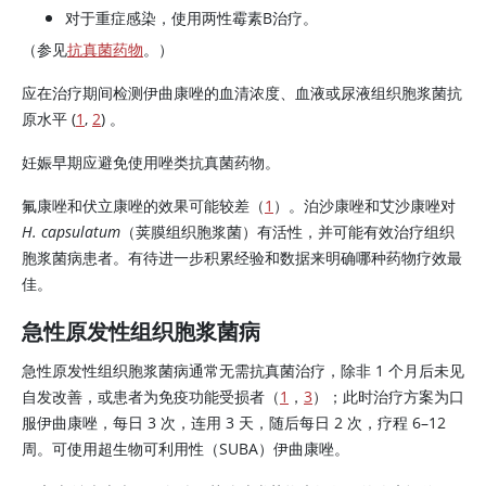
对于重症感染，使用两性霉素B治疗。
（参见
抗真菌药物
。）
应在治疗期间检测
伊曲康唑
的血清浓度、血液或尿液组织胞浆菌抗
原水平 (
1
,
2
) 。
妊娠早期应避免使用唑类抗真菌药物。
氟康唑和伏立康唑的效果可能较差（
1
）。泊沙康唑和艾沙康唑对
H. capsulatum
（荚膜组织胞浆菌）有活性，并可能有效治疗组织
胞浆菌病患者。有待进一步积累经验和数据来明确哪种药物疗效最
佳。
急性原发性组织胞浆菌病
急性原发性组织胞浆菌病通常无需抗真菌治疗，除非 1 个月后未见
自发改善，或患者为免疫功能受损者（
1
，
3
）；此时治疗方案为口
服伊曲康唑，每日 3 次，连用 3 天，随后每日 2 次，疗程 6–12
周。可使用超生物可利用性（SUBA）伊曲康唑。