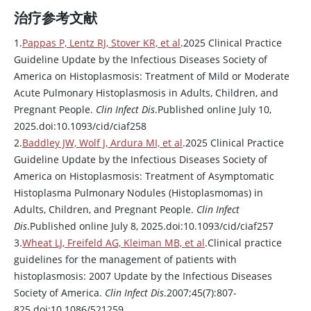
治疗参考文献
1.
Pappas P, Lentz RJ, Stover KR, et al
.2025 Clinical Practice
Guideline Update by the Infectious Diseases Society of
America on Histoplasmosis: Treatment of Mild or Moderate
Acute Pulmonary Histoplasmosis in Adults, Children, and
Pregnant People.
Clin Infect Dis
.Published online July 10,
2025.doi:10.1093/cid/ciaf258
2.
Baddley JW, Wolf J, Ardura MI, et al
.2025 Clinical Practice
Guideline Update by the Infectious Diseases Society of
America on Histoplasmosis: Treatment of Asymptomatic
Histoplasma Pulmonary Nodules (Histoplasmomas) in
Adults, Children, and Pregnant People.
Clin Infect
Dis
.Published online July 8, 2025.doi:10.1093/cid/ciaf257
3.
Wheat LJ, Freifeld AG, Kleiman MB, et al
.Clinical practice
guidelines for the management of patients with
histoplasmosis: 2007 Update by the Infectious Diseases
Society of America.
Clin Infect Dis
.2007;45(7):807-
825.doi:10.1086/521259