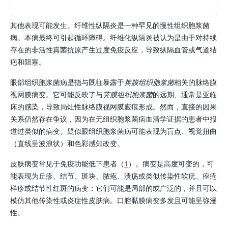
其他表现可能发生。纤维性纵隔炎是一种罕见的慢性组织胞浆菌
病。本病最终可引起循环障碍。纤维化纵隔炎被认为是由于对持续
存在的非活性真菌抗原产生过度免疫反应，导致纵隔血管或气道结
疤和阻塞。
眼部组织胞浆菌病是指与既往暴露于
荚膜组织胞浆菌
相关的脉络膜
视网膜病变。它可能反映了与
荚膜组织胞浆菌
的远期、通常是亚临
床的感染，导致局灶性脉络膜视网膜瘢痕形成。然而，直接的因果
关系仍然存在争议，因为在无组织胞浆菌病血清学证据的患者中报
道过类似的病变。疑似眼组织胞浆菌病可能表现为盲点、视觉扭曲
（直线呈波浪状）和色彩感知改变。
皮肤病变常见于免疫功能低下患者（
1
）。病变是高度可变的，可
能表现为丘疹、结节、斑块、脓疱、溃疡或类似传染性软疣、痤疮
样疹或结节性红斑的病变；它们可能是局部的或广泛的，并且可以
模仿其他传染性或炎症性皮肤病。口腔黏膜病变多发且可能呈弥漫
性。