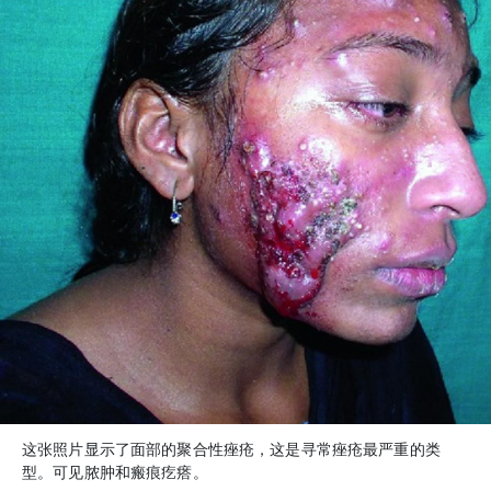
这张照片显示了面部的聚合性痤疮，这是寻常痤疮最严重的类
型。可见脓肿和瘢痕疙瘩。