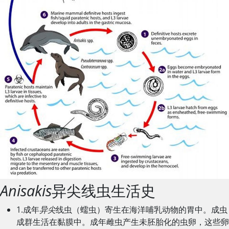
Anisakis
异尖线虫生活史
1.成年
异尖
线虫（蠕虫）寄生在海洋哺乳动物的胃中。成虫
成群生活在黏膜中。成年雌虫产生未胚胎化的虫卵，这些卵