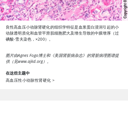
良性高血压小动脉肾硬化的组织学特征是血浆蛋白浸润引起的小
动脉透明质化和血管平滑肌细胞肥大及增生导致的中膜增厚（过
碘酸-雪夫染色，
×
200）。
图片由Agnes Fogo博士和《美国肾脏病杂志》的
肾脏病理图谱
提
供（见www.ajkd.org）。
在这些主题中
高血压性小动脉性肾硬化
>