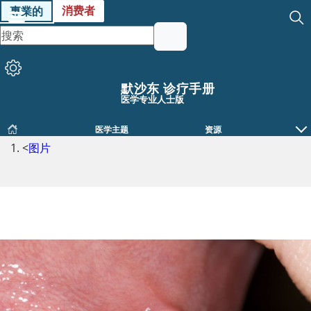
消费者
專業的
默沙东 诊疗手册
医学专业人士版
医学主题
资源
<
图片