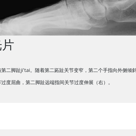
光片
二脚趾ji'tai。随着第二跖趾关节变窄，第二个手指向外侧倾
节过度屈曲，第二脚趾远端指间关节过度伸展（右）。