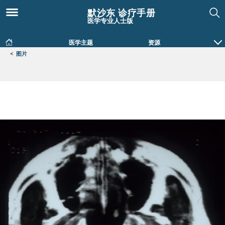
默沙东 诊疗手册
医学专业人士版
医学主题
资源
<
图片