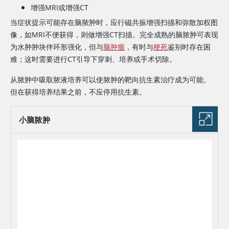
增强MRI或增强CT
当症状提示可能存在脑脓肿时，应行磁共振增强扫描和弥散加权图
像，如MRI不便获得，则做增强CT扫描。完全成熟的脑脓肿可表现
为水肿肿块伴环形强化，但与
脑肿瘤
，有时与
梗死
鉴别时存在困
难；这时需要进行CT引导下穿刺、培养或手术切除。
从脓肿中吸取脓液培养可以使脓肿的靶向抗生素治疗成为可能。
但在获得培养结果之前，不应停用抗生素。
小脑脓肿
图片