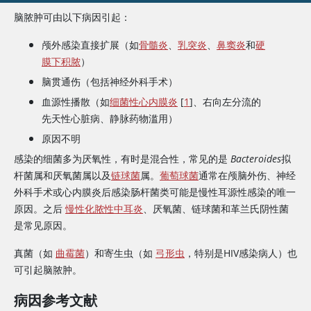
脑脓肿可由以下病因引起：
颅外感染直接扩展（如
骨髓炎
、
乳突炎
、
鼻窦炎
和
硬
膜下积脓
）
脑贯通伤（包括神经外科手术）
血源性播散（如
细菌性心内膜炎
[
1
]、右向左分流的
先天性心脏病、静脉药物滥用）
原因不明
感染的细菌多为厌氧性，有时是混合性，常见的是
Bacteroides
拟
杆菌属和厌氧菌属以及
链球菌
属。
葡萄球菌
通常在颅脑外伤、神经
外科手术或心内膜炎后感染肠杆菌类可能是慢性耳源性感染的唯一
原因。之后
慢性化脓性中耳炎
、厌氧菌、链球菌和革兰氏阴性菌
是常见原因。
真菌（如
曲霉菌
）和寄生虫（如
弓形虫
，特别是HIV感染病人）也
可引起脑脓肿。
病因参考文献