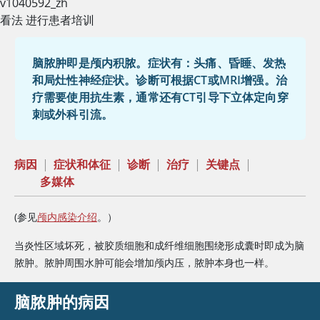
v1040592_zh
看法 进行患者培训
脑脓肿即是颅内积脓。症状有：头痛、昏睡、发热
和局灶性神经症状。诊断可根据CT或MRI增强。治
疗需要使用抗生素，通常还有CT引导下立体定向穿
刺或外科引流。
病因
|
症状和体征
|
诊断
|
治疗
|
关键点
|
多媒体
(参见
颅内感染介绍
。）
当炎性区域坏死，被胶质细胞和成纤维细胞围绕形成囊时即成为脑
脓肿。脓肿周围水肿可能会增加颅内压，脓肿本身也一样。
脑脓肿的病因