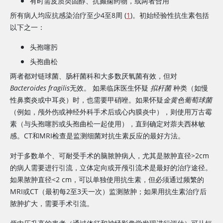
有时需皮质类固醇、抗癫痫药物，或两者合用
所有病人均应抗感染治疗至少4至8周 (
1
)。初始经验性抗生素包括
以下之一：
头孢噻肟
头孢曲松
两者都对链球菌、肠杆菌科和大多数厌氧菌有效，但对
Bacteroides fragilis
无效。 如果临床医生怀疑
拟杆菌
种类（如慢
性鼻窦炎或中耳炎）时，也需要甲硝唑。如果怀疑
金黄色葡萄球菌
（例如，颅外伤或神经外科手术后或心内膜炎中），则使用万古霉
素（与头孢噻肟或头孢曲松一起使用），直到确定对萘夫西林敏
感。CT和MRI检查是监测细菌对抗生素反应的最好方法。
对于多数单个、可耐受手术的脑脓肿病人，尤其是脓肿直径
>
2cm
的病人需要进行引流，立体定向或开颅引流术是最好的治疗途径。
如果脓肿直径<2 cm，可以单独使用抗生素，但必须通过频繁的
MRI或CT（最初每2至3天一次）监测脓肿；如果用抗生素治疗后
脓肿扩大，需要手术引流。