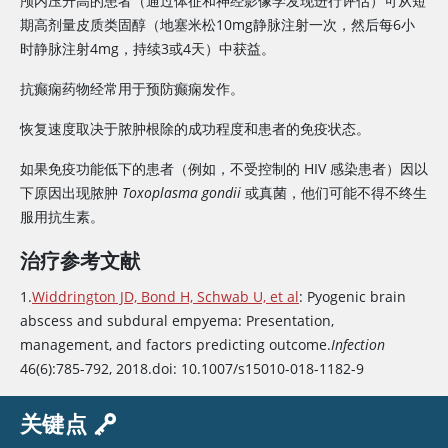
颅内压升高的患者（通过体征和神经影像学发现进行评估）可从短
期高剂量皮质类固醇（地塞米松10mg静脉注射一次，然后每6小
时静脉注射4mg，持续3或4天）中获益。
抗癫痫药物经常用于预防癫痫发作。
恢复速度取决于脓肿根除的成功程度和患者的免疫状态。
如果免疫功能低下的患者（例如，不受控制的 HIV 感染患者）因以
下原因出现脓肿
Toxoplasma gondii
或真菌，他们可能不得不终生
服用抗生素。
治疗参考文献
1.
Widdrington JD, Bond H, Schwab U, et al
: Pyogenic brain
abscess and subdural empyema: Presentation,
management, and factors predicting outcome.
Infection
46(6):785-792, 2018.doi: 10.1007/s15010-018-1182-9
关键点