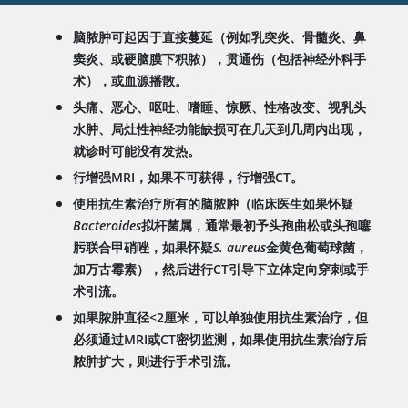
脑脓肿可起因于直接蔓延（例如乳突炎、骨髓炎、鼻
窦炎、或硬脑膜下积脓），贯通伤（包括神经外科手
术），或血源播散。
头痛、恶心、呕吐、嗜睡、惊厥、性格改变、视乳头
水肿、局灶性神经功能缺损可在几天到几周内出现，
就诊时可能没有发热。
行增强MRI，如果不可获得，行增强CT。
使用抗生素治疗所有的脑脓肿（临床医生如果怀疑
Bacteroides
拟杆菌属，通常最初予头孢曲松或头孢噻
肟联合甲硝唑，如果怀疑
S. aureus
金黄色葡萄球菌，
加万古霉素），然后进行CT引导下立体定向穿刺或手
术引流。
如果脓肿直径<2厘米，可以单独使用抗生素治疗，但
必须通过MRI或CT密切监测，如果使用抗生素治疗后
脓肿扩大，则进行手术引流。