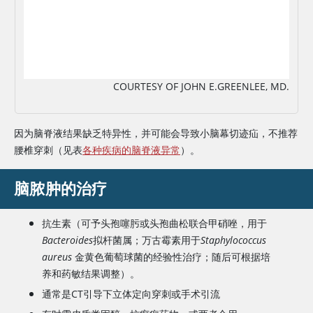
COURTESY OF JOHN E.GREENLEE, MD.
因为脑脊液结果缺乏特异性，并可能会导致小脑幕切迹疝，不推荐
腰椎穿刺（见表
各种疾病的脑脊液异常
）。
脑脓肿的治疗
抗生素（可予头孢噻肟或头孢曲松联合甲硝唑，用于
Bacteroides
拟杆菌属；万古霉素用于
Staphylococcus
aureus
金黄色葡萄球菌的经验性治疗；随后可根据培
养和药敏结果调整）。
通常是CT引导下立体定向穿刺或手术引流