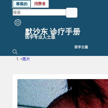
消费者
專業的
默沙东 诊疗手册
医学专业人士版
医学主题
<
图片