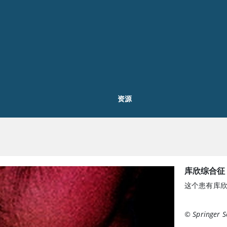
资源
库欣综合征
这个患有库欣
© Springer S