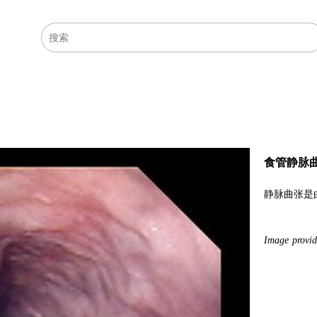
医学主题
资源
食管静脉
静脉曲张是
Image provi