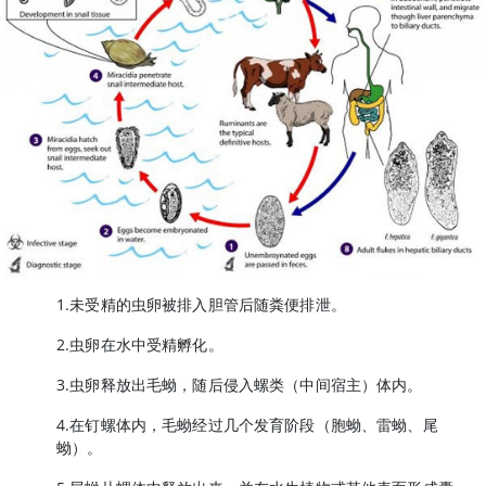
1.未受精的虫卵被排入胆管后随粪便排泄。
2.虫卵在水中受精孵化。
3.虫卵释放出毛蚴，随后侵入螺类（中间宿主）体内。
4.在钉螺体内，毛蚴经过几个发育阶段（胞蚴、雷蚴、尾
蚴）。