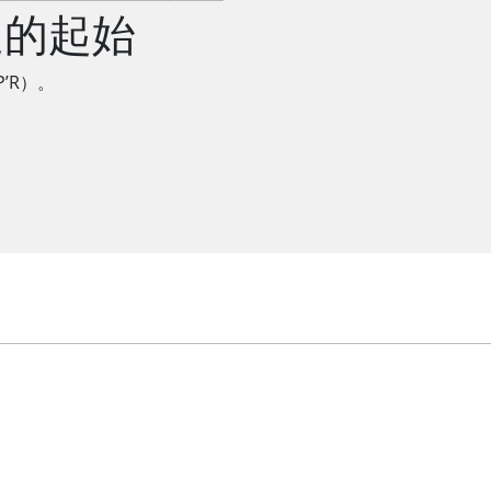
速的起始
’R）。