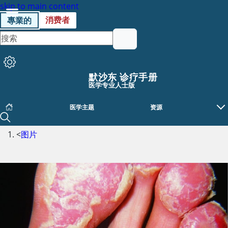
skip to main content
消费者
專業的
默沙东 诊疗手册
医学专业人士版
医学主题
资源
<
图片