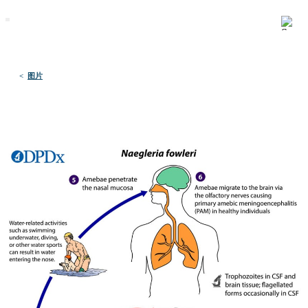
默沙东 诊疗手册
医学专业人士版
医学主题
资源
<
图片