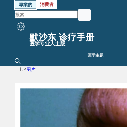
消费者
專業的
默沙东 诊疗手册
医学专业人士版
医学主题
<
图片