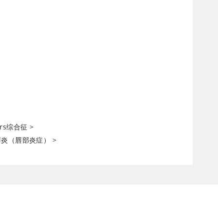
hers综合征
>
唇炎（唇部炎症）
>