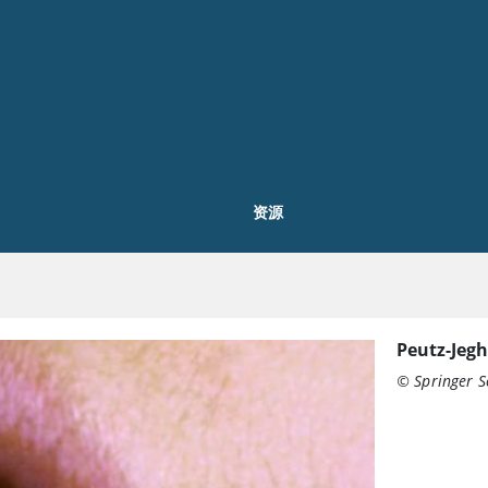
资源
Peutz-J
© Springer S