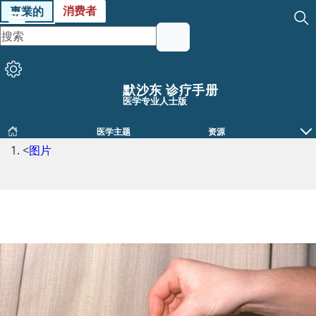
消费者
專業的
默沙东 诊疗手册
医学专业人士版
医学主题
资源
<
图片