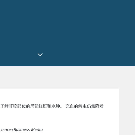
了蜱叮咬部位的局部红斑和水肿。 充血的蜱虫仍然附着
cience+Business Media