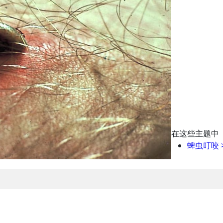
在这些主题中
蜱虫叮咬