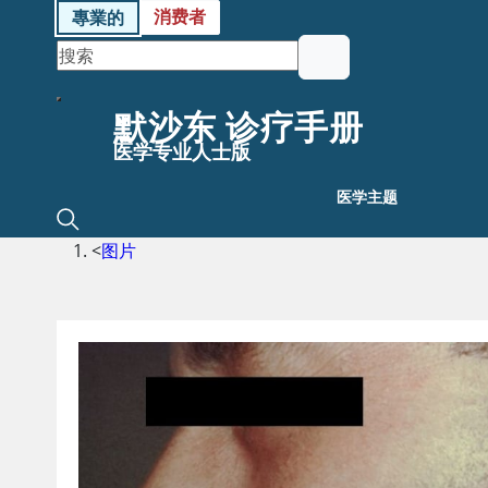
消费者
專業的
默沙东 诊疗手册
医学专业人士版
医学主题
<
图片