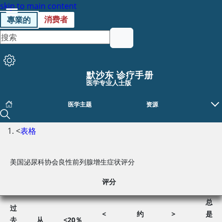
skip to main content
消费者
專業的
默沙东 诊疗手册
医学专业人士版
医学主题
资源
<
表格
美国泌尿科协会良性前列腺增生症状评分
评分
总
过
<
约
>
是
去
从
<
20％