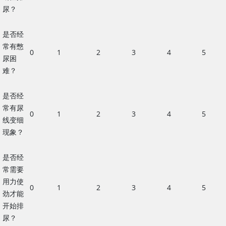
尿？
是否经
常有憋
0
1
2
3
4
5
尿困
难？
是否经
常有尿
0
1
2
3
4
5
线变细
现象？
是否经
常需要
用力使
0
1
2
3
4
5
劲才能
开始排
尿？