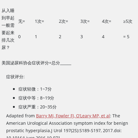
从入睡
到早起
无
=
1次
=
2次
=
3次
=
4次
=
≥
5次
一般需
要起来
0
1
2
3
4
=
5
排几次
尿？
美国泌尿科协会症状评分
=
总分______
症状评分:
症状轻微：1~7分
症状中等：8~19分
症状严重：20~35分
Adapted from
Barry MJ, Fowler FJ, O’Leary MP, et al
: The
American Urological Association symptom index for benign
prostatic hyperplasia.
J Urol
197(2S):S189-S197, 2017.doi:
10.1016/j.juro.2016.10.071