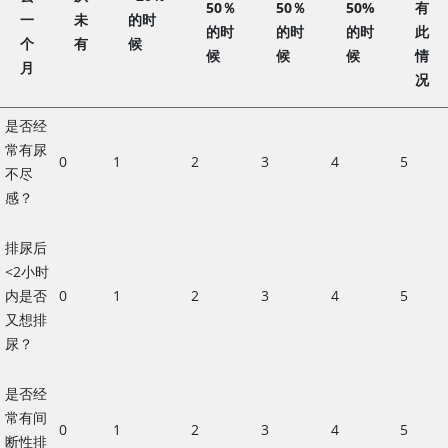
50％
50％
50%
有
一
未
的时
的时
的时
的时
此
个
有
候
候
候
候
情
月
况
是否经
美国泌尿科协会良性前列腺增生症状评分
常有尿
0
1
2
3
4
5
不尽
感？
排尿后
<
2小时
内是否
0
1
2
3
4
5
又想排
尿？
是否经
常有间
0
1
2
3
4
5
断性排