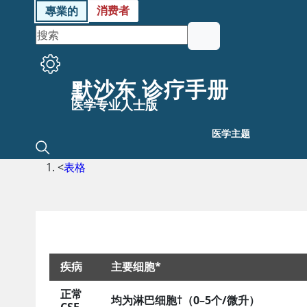
消费者
專業的
默沙东 诊疗手册
医学专业人士版
医学主题
<
表格
疾病
主要细胞*
正常
脑膜炎的脑脊液表现
均为淋巴细胞†（0–5个/微升）