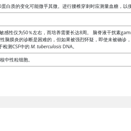
和蛋白质的变化可能微乎其微。进行腰椎穿刺时应测量血糖，以便
敏感性仅为50％左右，而培养需要长达8周。 脑脊液干扰素ga
核性脑膜炎的诊断是困难的，但如果被强烈怀疑，即使未被确诊
用于检测CSF中的
M. tuberculosis
DNA。
 多形核中性粒细胞。