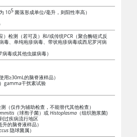
5
 10
菌落形成单位/毫升，则阳性率高）
）
应）检测（若可及）和/或传统PCR（聚合酶链式反
病毒、单纯疱疹病毒、带状疱疹病毒或西尼罗河病
尼罗病毒或其他虫媒病毒）
用≥30mL的脑脊液样品）
）gamma干扰素试验
 检测（仅作为辅助检查，不能替代其他检查）
immitis
（球孢子菌）或
Histoplasma
（组织胞浆菌)
到过疾病流行地区
0毫升的脑脊液样品）
ccus
隐球菌属）