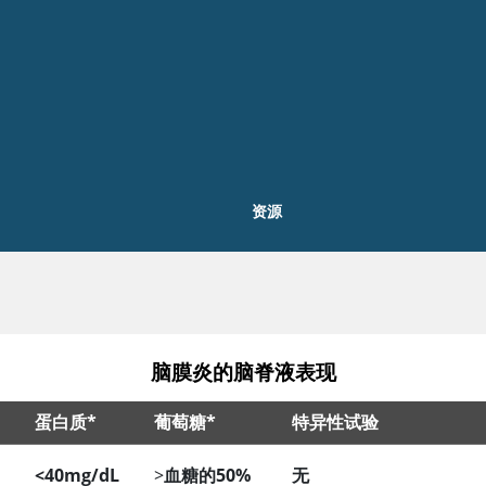
资源
脑膜炎的脑脊液表现
蛋白质*
葡萄糖*
特异性试验
<40mg/dL
>
血糖的50%
无