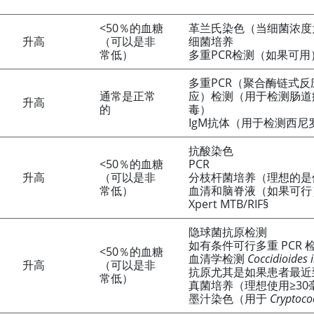
<50％的血糖
革兰氏染色（当细菌浓度为
升高
（可以是非
细菌培养
常低）
多重PCR检测（如果可用
多重PCR（聚合酶链式反
通常是正常
应）检测（用于检测肠道
升高
的
毒）
IgM抗体（用于检测西
抗酸染色
<50％的血糖
PCR
升高
（可以是非
分枝杆菌培养（理想的是使
常低）
血清和脑脊液（如果可行
Xpert MTB/RIF§
隐球菌抗原检测
如有条件可行多重 PCR
<50％的血糖
血清学检测
Coccidioides 
升高
（可以是非
抗原尤其是如果患者最近
常低）
真菌培养（理想使用≥3
墨汁染色（用于
Cryptoco