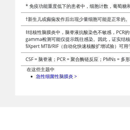
* 免疫功能重度低下的患者中，细胞计数，葡萄糖
†新生儿或癫痫发作后出现少量细胞可能是正常的。
‡结核性脑膜炎中，脑脊液抗酸染色不敏感，PCR的
gamma检测可能仅提示既往感染。因此，证实结
§Xpert MTB/RIF（自动化快速核酸扩增试验）可
CSF = 脑脊液；PCR = 聚合酶链反应；PMNs =
在这些主题中
急性细菌性脑膜炎
>