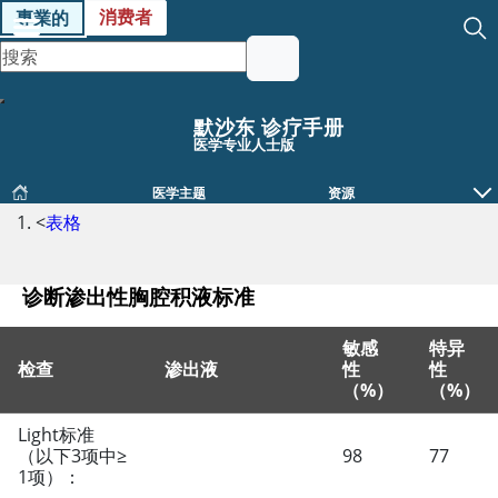
消费者
專業的
默沙东 诊疗手册
医学专业人士版
医学主题
资源
<
表格
诊断渗出性胸腔积液标准
敏感
特异
检查
渗出液
性
性
（%）
（%）
Light标准
诊断渗出性胸腔积液标准
（以下3项中
≥
98
77
1项）：