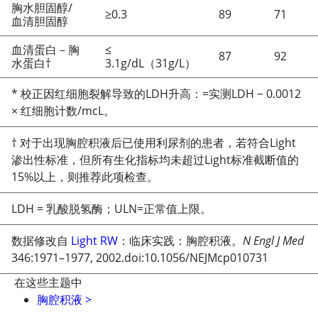
胸水胆固醇/
≥
0.3
89
71
血清胆固醇
血清蛋白－胸
≤
87
92
水蛋白†
3.1g/dL（31g/L）
* 校正因红细胞裂解导致的LDH升高：
=
实测LDH
−
0.0012
×
红细胞计数/mcL。
† 对于出现胸腔积液后已使用利尿剂的患者，若符合Light
渗出性标准，但所有生化指标均未超过Light标准截断值的
15%以上，则推荐此项检查。
LDH = 乳酸脱氢酶；ULN
=
正常值上限。
数据修改自
Light RW
：临床实践：胸腔积液。
N Engl J Med
346:1971–1977, 2002.doi:10.1056/NEJMcp010731
在这些主题中
胸腔积液
>