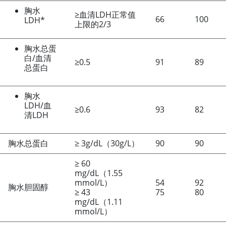
胸水
≥
血清LDH正常值
66
100
LDH*
上限的2/3
胸水总蛋
白/血清
≥
0.5
91
89
总蛋白
胸水
LDH/血
≥
0.6
93
82
清LDH
胸水总蛋白
≥
3g/dL（30g/L）
90
90
≥
60
mg/dL（1.55
mmol/L）
54
92
胸水胆固醇
≥
43
75
80
mg/dL（1.11
mmol/L）