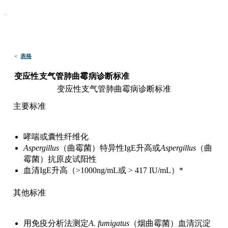
默沙东 诊疗手册
医学专业人士版
医学主题
资源
<
表格
变应性支气管肺曲霉病诊断标准
变应性支气管肺曲霉病诊断标准
主要标准
哮喘或囊性纤维化
Aspergillus
（曲霉菌）特异性IgE升高或
Aspergillus
（曲
霉菌）抗原皮试阳性
血清IgE升高（>1000ng/mL或 > 417 IU/mL）*
其他标准
用免疫分析法测定
A. fumigatus
（烟曲霉菌）血清沉淀