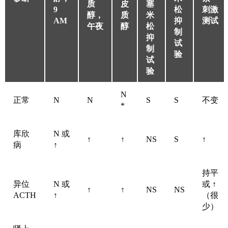
质
皮
塞
9
松
刺激
醇，
质
米
AM
抑
测试
午夜
醇
松
制
抑
试
制
验
试
验
Cushing综合征的实验室检查
N
正常
N
N
S
S
不变
*
库欣
N 或
↑
↑
NS
S
↑
病
↑
持平
异位
N 或
或
↑
↑
↑
NS
NS
ACTH
↑
（很
少）