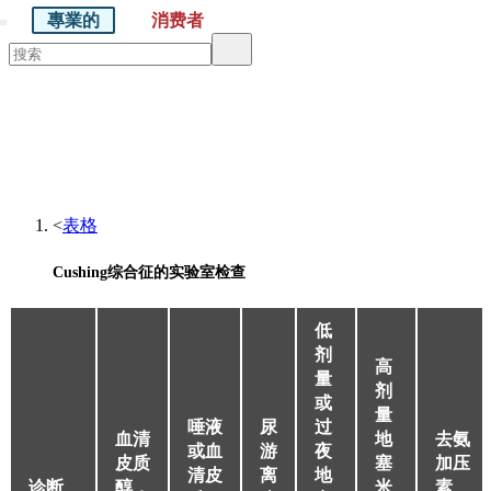
專業的
消费者
默沙东 诊疗手册
医学专业人士版
医学主题
资源
<
表格
Cushing综合征的实验室检查
低
剂
高
量
剂
或
量
唾液
尿
过
血清
地
去氨
或血
游
夜
皮质
塞
加压
清皮
离
地
诊断
醇，
米
素