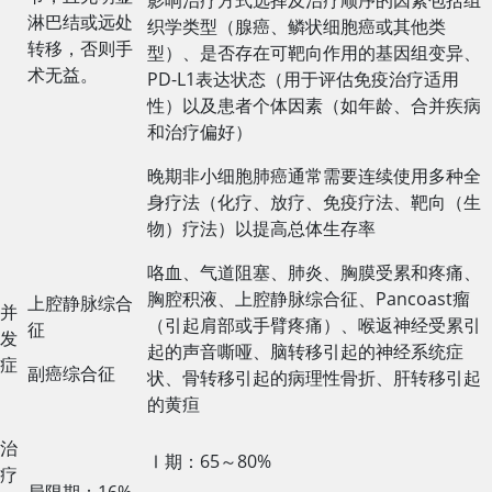
影响治疗方式选择及治疗顺序的因素包括组
淋巴结或远处
织学类型（腺癌、鳞状细胞癌或其他类
转移，否则手
型）、是否存在可靶向作用的基因组变异、
术无益。
PD-L1表达状态（用于评估免疫治疗适用
性）以及患者个体因素（如年龄、合并疾病
和治疗偏好）
晚期非小细胞肺癌通常需要连续使用多种全
身疗法（化疗、放疗、免疫疗法、靶向（生
物）疗法）以提高总体生存率
咯血、气道阻塞、肺炎、胸膜受累和疼痛、
胸腔积液、上腔静脉综合征、Pancoast瘤
上腔静脉综合
并
（引起肩部或手臂疼痛）、喉返神经受累引
征
发
起的声音嘶哑、脑转移引起的神经系统症
症
副癌综合征
状、骨转移引起的病理性骨折、肝转移引起
的黄疸
治
Ⅰ期：65～80%
疗