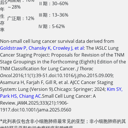
局限期：16%
后5
Ⅱ期：30–60%
～28%
年
Ⅲ期：13–36%
生
广泛期：12%
存
Ⅳ期：5-62%
率
Non-small cell lung cancer survival data derived from
Goldstraw P, Chansky K, Crowley J, et al
: The IASLC Lung
Cancer Staging Project: Proposals for Revision of the TNM
Stage Groupings in the Forthcoming (Eighth) Edition of the
TNM Classification for Lung Cancer.
J Thorac
Oncol.
2016;11(1):39-51.doi:10.1016/j.jtho.2015.09.009;
Asamura H, Farjah F, Gill R, et al. AJCC Cancer Staging
System: Lung (Version 9).Chicago: Springer; 2024;
Kim SY,
Park HS, Chiang AC
.Small Cell Lung Cancer: A
Review.
JAMA.
2025;333(21):1906-
1917.doi:10.1001/jama.2025.0560
*此列表仅包含非小细胞肺癌最常见的亚型；非小细胞肺癌的其