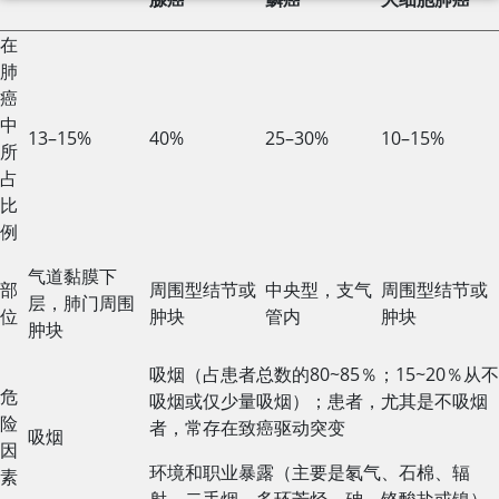
在
肺癌的特征
肺
癌
中
13–15%
40%
25–30%
10–15%
所
占
比
例
气道黏膜下
部
周围型结节或
中央型，支气
周围型结节或
层，肺门周围
位
肿块
管内
肿块
肿块
吸烟（占患者总数的80~85％；15~20％从不
危
吸烟或仅少量吸烟）；患者，尤其是不吸烟
险
者，常存在致癌驱动突变
吸烟
因
环境和职业暴露（主要是氡气、石棉、辐
素