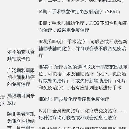
射、二手烟、多环芳烃、砷、铬酸盐或镍）
IA期：手术或立体定向放射治疗（SBRT）
IB期：手术加辅助化疗，若EGFR阳性则加靶
向治疗，或采用免疫治疗
IIA期和IIB期：手术治疗，可联合或不联合新
辅助或辅助化疗，并可联合或不联合免疫治
依托泊苷联合
疗
顺铂或卡铂
IIIA期：治疗方案的选择取决于病变范围及定
广泛期和局限
位，可包括手术及辅助治疗（化疗、免疫治
期小细胞肺癌
疗或靶向治疗）；或先行新辅助治疗（化疗
的免疫治疗
和免疫治疗），若有应答则随后进行手术
局限期可同步
治
IIIB期：同步放化疗后序贯免疫治疗
放疗
疗
Ⅳ期：全身靶向治疗、化疗或免疫治疗——
除非患者表现
每种治疗均可联合或不联合姑息性放疗
为孤立性肺结
节，且无明显