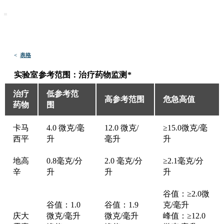
默沙东 诊疗手册
医学专业人士版
医学主题
资源
<
表格
实验室参考范围：治疗药物监测*
治疗
低参考范
高参考范围
危急高值
药物
围
实验室参考范围：治疗药物监测*
卡马
4.0 微克/毫
12.0 微克/
≥15.0微克/毫
西平
升
毫升
升
地高
0.8毫克/分
2.0 毫克/分
≥2.1毫克/分
辛
升
升
升
谷值：≥2.0微
谷值：1.0
谷值：1.9
克/毫升
庆大
微克/毫升
微克/毫升
峰值：≥12.0