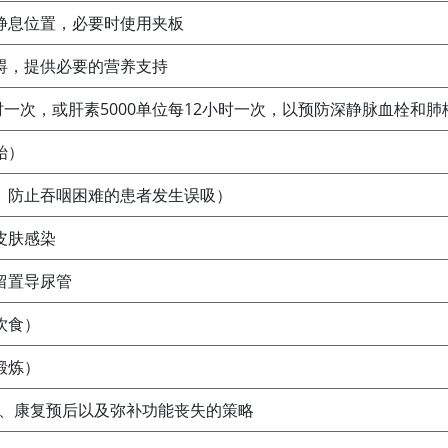
静息位置，必要时使用夹板
碍，提供必要的营养支持
时一次，或肝素5000单位每12小时一次，以预防深静脉血栓和肺
始）
、防止吞咽困难的患者发生误吸）
皮肤感染
留置导尿管
饮食）
锻炼）
能、康复预后以及弥补功能丧失的策略