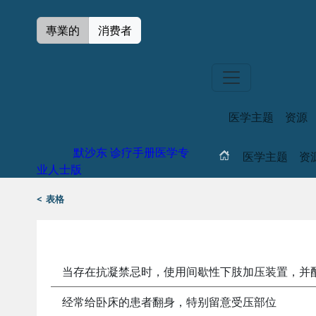
專業的
消费者
医学主题
资源
默沙东 诊疗手册
医学专
医学主题
资
业人士版
<
表格
防治脑卒中并发症的措施
当存在抗凝禁忌时，使用间歇性下肢加压装置，并
经常给卧床的患者翻身，特别留意受压部位