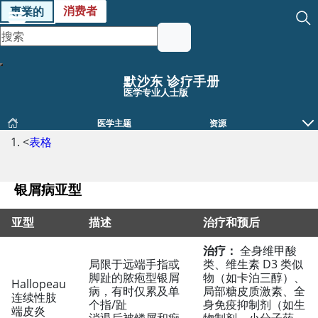
消费者
專業的
默沙东 诊疗手册
医学专业人士版
医学主题
资源
<
表格
银屑病亚型
亚型
描述
治疗和预后
治疗：
全身维甲酸
银屑病亚型
局限于远端手指或
类、维生素 D3 类似
脚趾的脓疱型银屑
物（如卡泊三醇）、
Hallopeau
病，有时仅累及单
局部糖皮质激素、全
连续性肢
个指/趾
身免疫抑制剂（如生
端皮炎