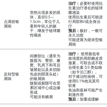
治疗：
必要时使用抗
生素治疗潜在的链球
突然出现多发的斑
菌感染
块，直径0.5～
使用抗生素后可能进
点滴状银
1.5cm，常位于儿
行局部和/或全身治
屑病
童和年轻人的躯
疗
干，继发于链球菌
预后：
极好，一般可
性咽炎
永久治愈
可能进展为斑块型银
屑病
治疗：
使用最低有
间擦部位（通常为
效强度的局部糖皮质
腹股沟、臀部、腋
激素，可联合或不联
窝、乳房下和耳后
合维生素 D3 类似物
皱襞处以及未切除
（如卡泊三醇）。
反转型银
包皮的阴茎头处）
对于难治性病例，可
屑病
的银屑病
使用0.1%他克莫司
皲裂或裂隙可在受
软膏
累区域中心或边缘
焦油和蒽林可能产生
形成
刺激作用
可能没有鳞屑
预后：
加重或缓解