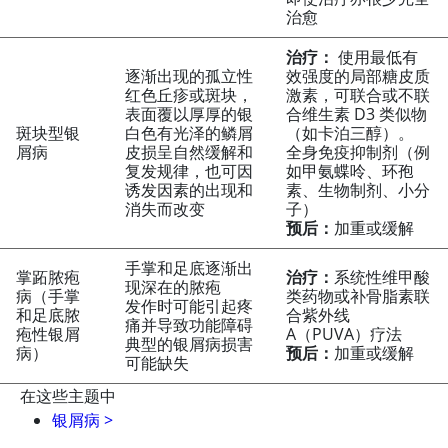
治愈
治疗：
使用最低有
逐渐出现的孤立性
效强度的局部糖皮质
红色丘疹或斑块，
激素，可联合或不联
表面覆以厚厚的银
合维生素 D3 类似物
斑块型银
白色有光泽的鳞屑
（如卡泊三醇）。
屑病
皮损呈自然缓解和
全身免疫抑制剂（例
复发规律，也可因
如甲氨蝶呤、环孢
诱发因素的出现和
素、生物制剂、小分
消失而改变
子）
预后：
加重或缓解
手掌和足底逐渐出
掌跖脓疱
治疗：
系统性维甲酸
现深在的脓疱
病（手掌
类药物或补骨脂素联
发作时可能引起疼
和足底脓
合紫外线
痛并导致功能障碍
疱性银屑
A（PUVA）疗法
典型的银屑病损害
病）
预后：
加重或缓解
可能缺失
在这些主题中
银屑病
>