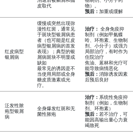
消退后被鳞屑和痂
物制剂、小分子药
皮取代
物）。
预后：
加重或缓解
缓慢或突然出现弥
漫性红斑，通常见
治疗：
全身免疫抑
于斑块型银屑病患
制剂（例如甲氨蝶
者（也可能是红皮
呤、环孢素、生物制
病型银屑病的首发
剂、小分子）或强力
红皮病型
表现）；典型的银
局部治疗，有时作为
银屑病
屑病斑块不明显或
住院治疗
缺如
焦油、蒽林和光疗可
最常见的诱因是不
能导致病情恶化
当使用局部或全身
预后：
消除诱发因素
糖皮质激素或光
后预后良好
疗。
治疗：
系统性免疫抑
制剂（例如，生物制
泛发性脓
全身爆发红斑和无
剂、环孢素）
疱型银屑
菌性脓疱
预后：
若不治疗，可
病
能因高输出量心力衰
竭致死