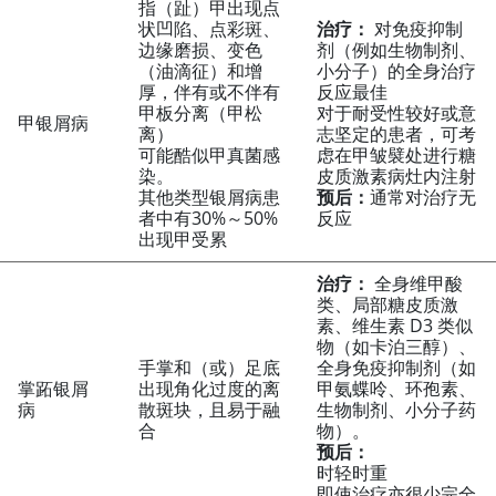
指（趾）甲出现点
状凹陷、点彩斑、
治疗：
对免疫抑制
边缘磨损、变色
剂（例如生物制剂、
（油滴征）和增
小分子）的全身治疗
厚，伴有或不伴有
反应最佳
甲板分离（甲松
对于耐受性较好或意
甲银屑病
离）
志坚定的患者，可考
可能酷似甲真菌感
虑在甲皱襞处进行糖
染。
皮质激素病灶内注射
其他类型银屑病患
预后：
通常对治疗无
者中有30%～50%
反应
出现甲受累
治疗：
全身维甲酸
类、局部糖皮质激
素、维生素 D3 类似
物（如卡泊三醇）、
手掌和（或）足底
全身免疫抑制剂（如
掌跖银屑
出现角化过度的离
甲氨蝶呤、环孢素、
病
散斑块，且易于融
生物制剂、小分子药
合
物）。
预后：
时轻时重
即使治疗亦很少完全