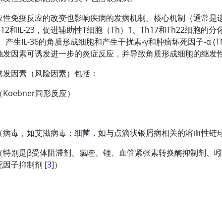
应性免疫反应的改变也影响疾病的发病机制。核心机制（通常是
L)-12和IL-23，促进辅助性T细胞（Th）1、Th17和Th22细
-22。产生IL-36的角质形成细胞和产生干扰素-γ和肿瘤坏死因子-α
触发因素可诱发进一步的炎症反应，并导致角质形成细胞的继发
诱发因素（风险因素）包括：
Koebner同形反应）
（病毒，如艾滋病毒；细菌，如与点滴状银屑病相关的溶血性链
（特别是β受体阻滞剂、氯喹、锂、血管紧张素转换酶抑制剂、吲
因子抑制剂 [
3
]）