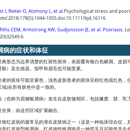
t I, Reiter O, Atzmony L, et al
.Psychological stress and psor
tol
.2018;178(5):1044-1055.doi:10.1111/bjd.16116
ffiths CEM, Armstrong AW, Gudjonsson JE, et al. Psoriasis
.
La
20)32549-6
屑病的症状和体征
经典形态为边界清楚的红斑性斑块，表面覆有银白色鳞屑。皮损
臀裂）及生殖器。指甲和眉毛也可能受累。
患者的斑块可能呈紫色，浅色皮肤患者的斑块呈粉红色或红色，
区域)在所有肤色中是一致的。
病（也称为屈侧银屑病）发生在皮肤皱褶区，包括腋窝、脐、乳
发全身，由这些区域扩展融合。
导致红皮病的最常见的潜在皮肤病之一（这是一种临床综合征，其
别是红皮病型银屑病。红皮病性银屑病是一种罕见且可能危及生命的