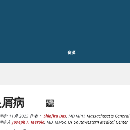
资源
银屑病
评审:
11月 2025
作者：
Shinjita Das
,
MD MPH
,
Massachusetts General
评审人
Joseph F. Merola
,
MD, MMSc
,
UT Southwestern Medical Center