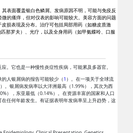
，其表面覆盖银白色鳞屑。发病原因不明，可能与免疫反
轻微的瘙痒，但对仪表的影响可能较大。美容方面的问题
于皮损表现及分布。治疗可包括局部用药（如糖皮质激
他匹那罗夫
）、光疗，以及全身用药（如甲氨蝶呤、口服
反应。它也是一种慢性炎症性疾病，可能累及多器官。
肤的人银屑病的报告可能较少（
1
）。在一项关于全球流
3
）。银屑病发病率以大洋洲最高（1.99%），其次为西
.10%），东亚最低（0.14%）。在资源丰富的国家和人口
可在任何年龄发生。有证据表明年发病率呈上升趋势，这
the Epidemiology, Clinical Presentation, Genetics,