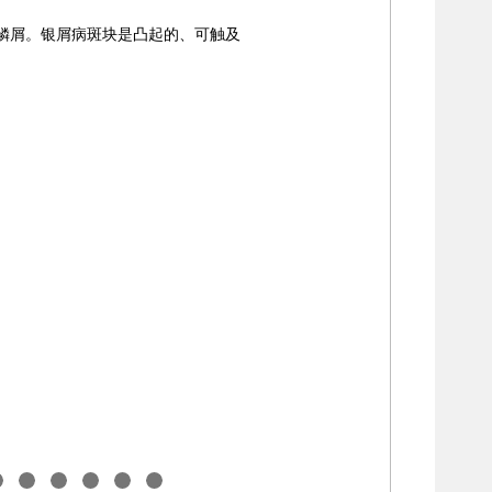
鳞屑。银屑病斑块是凸起的、可触及