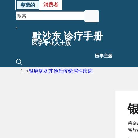
消费者
專業的
默沙东 诊疗手册
医学专业人士版
医学主题
<
银屑病及其他丘疹鳞屑性疾病
完整
同行