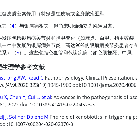
性糖皮质激素停用（特别是红皮病或全身脓疱亚型）
压力（
4
）与银屑病相关，但尚未明确确立为风险因素。
并发症包括银屑病关节炎和指甲变化（如麻点、白甲、指甲碎裂
其一生中发展为银屑病关节炎，高达90%的银屑病关节炎患者存
关系）（
5
）。这些包括心血管和代谢疾病（如心肌梗死、中风、
理生理学参考文献
strong AW, Read C
.Pathophysiology, Clinical Presentation,
ew.
JAMA.
2020;323(19):1945-1960.doi:10.1001/jama.2020.4006
 X, Chen Y, Cui L, et al
: Advances in the pathogenesis of ps
:81, 2022.doi: 10.1038/s41419-022-04523-3
elj J, Sollner Dolenc M
.The role of xenobiotics in triggering p
doi:10.1007/s00204-020-02870-8