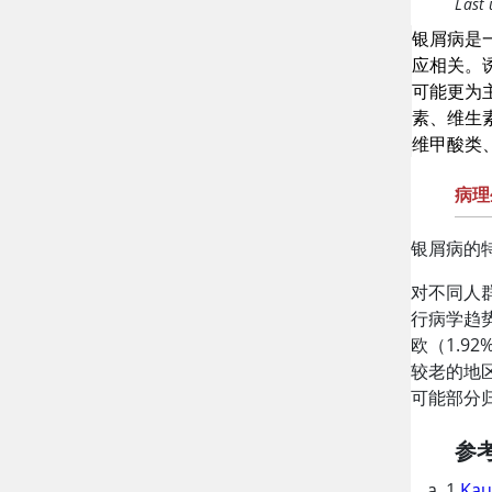
Last
银屑病是
应相关。
可能更为
素、维生
维甲酸类
病理
银屑病的
对不同人
行病学趋
欧（1.9
较老的地
可能部分
参
1.
Kau