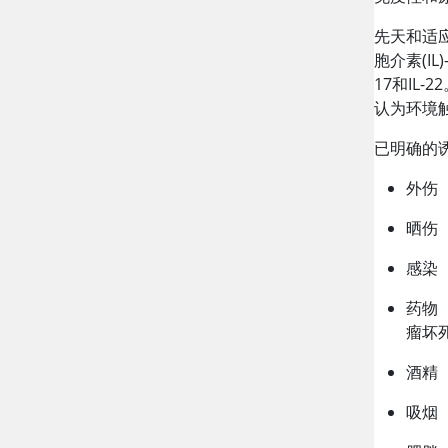
先天和适
胞介素(I
17和IL
认为环境
已明确的
外伤（
晒伤
感染
药物
瘤坏死
酒精
吸烟