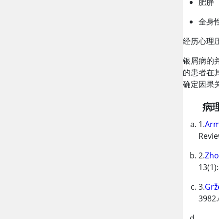
肥胖
全身
经历心理
银屑病的
的患者在
确定因果
病
1.
Arm
Revi
2.
Zhou
13(1)
3.
Grž
3982.