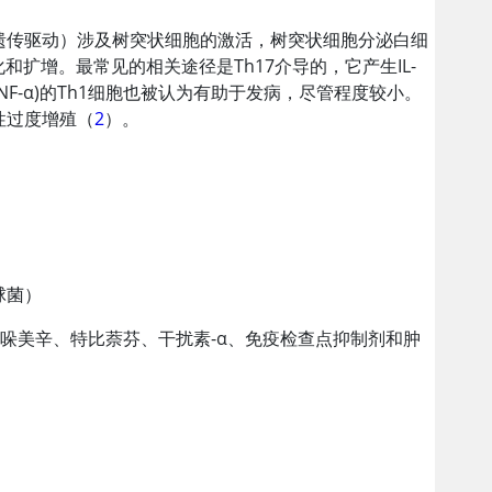
遗传驱动）涉及树突状细胞的激活，树突状细胞分泌白细
胞的分化和扩增。最常见的相关途径是Th17介导的，它产生IL-
 (TNF-α)的Th1细胞也被认为有助于发病，尽管程度较小。
性过度增殖（
2
）。
球菌）
哚美辛、特比萘芬、干扰素-α、免疫检查点抑制剂和肿