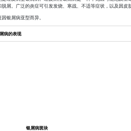
和脱屑。广泛的炎症可引发发烧、寒战、不适等症状，以及因皮
征因银屑病亚型而异。
屑病的表现
银屑病斑块