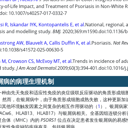
ty-of-Life Impact, and Treatment of Psoriasis in Non-White 
doi: 10.1007/s40257-017-0332-7
si R, Iskandar IYK, Kontopantelis E, et al
.National, regional,
sis and modelling study.
BMJ.
2020;369:m1590.doi:10.1136/
strong AW, Blauvelt A, Callis Duffin K, et al
.Psoriasis.
Nat Rev
i:10.1038/s41572-025-00630-5
n M, Crowson CS, McEvoy MT, et al
.Trends in incidence of ad
d study.
J Am Acad Dermatol.
2009;60(3):394-401.doi:10.1016/j
屑病的病理生理机制
一种由先天免疫和适应性免疫的炎症级联反应驱动的角质形成细
天。然而，在银屑病中，由于角质形成细胞成熟失败，这种更新加
和其他环境触发因素之间复杂的相互作用驱动的（
1
）。银屑病家
LACw6、HLAB13、HLAB17）与银屑病相关。全基因组连锁
复合体（MHC）内的
PSORS1
位点在决定患者发生银屑病的易感
原发性免疫缺陷疾病有关，包括银屑病。