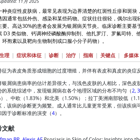
 updated: 11月 2025
一种炎症性皮肤病，最常见表现为边界清楚的红斑性丘疹和斑块
诱因通常包括外伤、感染和某些药物。症状往往很轻，偶尔出现
主要。高达30%的患者会发展为银屑病关节炎。临床诊断主要基
素 D3 类似物、钙调神经磷酸酶抑制剂、
他扎罗汀
、
罗氟司特
、
、环孢素以及靶向生物制剂或口服小分子药物）。
生理
|
症状和体征
|
诊断
|
治疗
|
指南
|
关键点
|
多媒体
特征为表皮角质形成细胞的过度增殖，并伴有表皮和真皮的炎症
群银屑病患病率的估计差异很大，与浅色皮肤的人相比，深色皮
势的系统综述中，发现银屑病在各个地理区域的分布不均匀（
2, 
2%）、中欧（1.83%）和北美（1.50%）；拉丁美洲南部较低（1
区，该病的诊断更为频繁。成人通常比儿童更常受累，但该疾病
归因于诊断标准的演变（
4
）。
考文献
fman BP, Alexis AF
.Psoriasis in Skin of Color: Insights into 