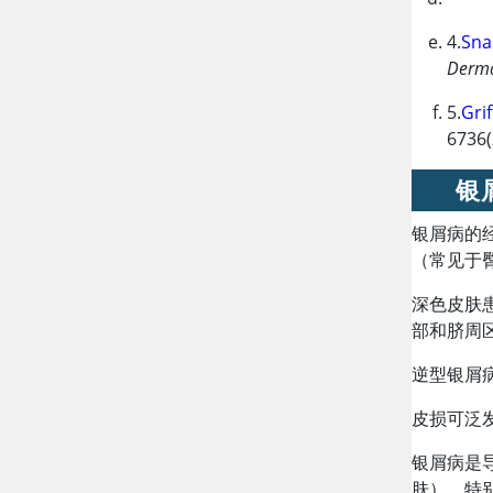
4.
Snas
Derma
5.
Gri
6736(
银
银屑病的
（常见于
深色皮肤
部和脐周
逆型银屑
皮损可泛
银屑病是
肤），特