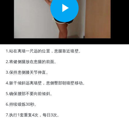
1.站在离墙一尺远的位置，患腿靠近墙壁。
2.将健侧腿放在患腿的前面。
3.保持患侧膝关节伸直。
4.躯干倾斜远离墙壁，患侧臀部朝墙壁移动。
5.确保腰部不要向前倾斜。
6.持续锻炼30秒。
7.执行1套重复4次，每日3次。