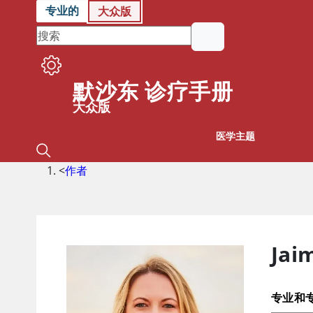
专业的
大众版
默沙东 诊疗手册
大众版
医学主题
<
作者
Jai
专业和