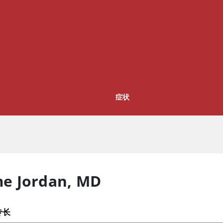
症状
me Jordan
,
MD
专长