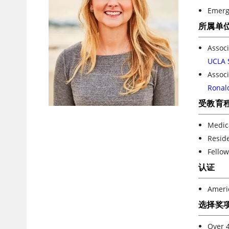
Emerg
所属单
Associ
UCLA 
Associ
Ronal
受教育
Medica
Reside
Fello
认证
Ameri
选择奖
Over 4