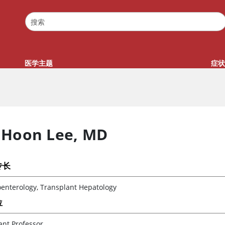
医学主题
症状
 Hoon Lee
,
MD
专长
oenterology, Transplant Hepatology
位
ant Professor