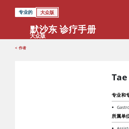
专业的
大众版
默沙东 诊疗手册
大众版
<
作者
Tae
专业和
Gastr
所属单
Assist