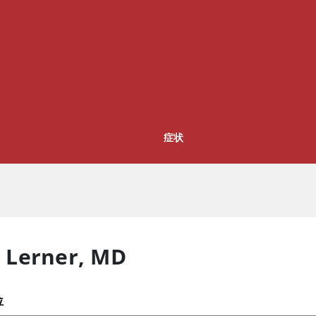
症状
i Lerner
,
MD
位