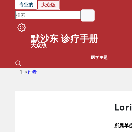
专业的
大众版
默沙东 诊疗手册
大众版
医学主题
<
作者
Lor
所属单