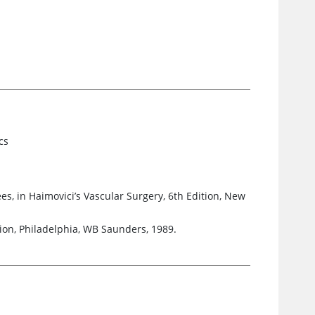
cs
s, in Haimovici’s Vascular Surgery, 6th Edition, New
ion, Philadelphia, WB Saunders, 1989.