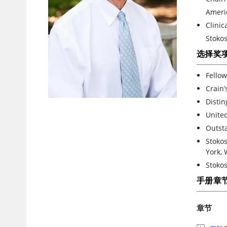
Americ
Clinic
Stokos
选择奖
Fellow
Crain’
Distin
United
Outsta
Stokos
York, 
Stokos
手册章
章节