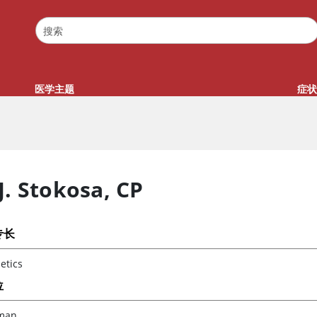
医学主题
症状
J. Stokosa
,
CP
专长
etics
位
man