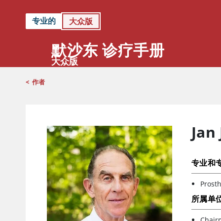
专业的
大众版
默沙东 诊疗手册
大众版
<
作者
Jan 
专业和
Prosth
所属单
Chair