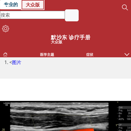
专业的
大众版
默沙东 诊疗手册
大众版
医学主题
症状
<
图片