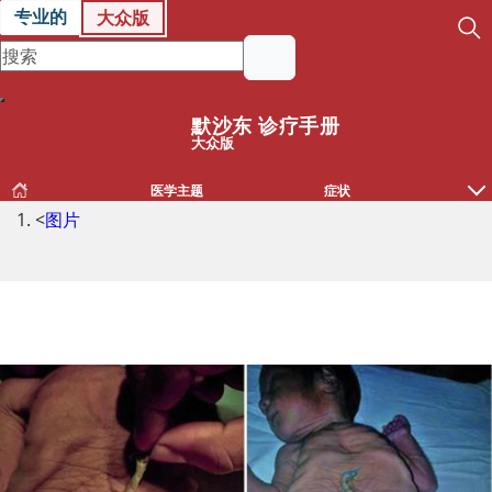
专业的
大众版
默沙东 诊疗手册
大众版
医学主题
症状
<
图片