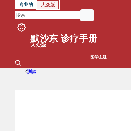
专业的
大众版
默沙东 诊疗手册
大众版
医学主题
<
测验