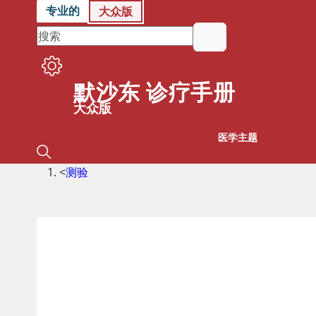
专业的
大众版
默沙东 诊疗手册
大众版
医学主题
<
测验